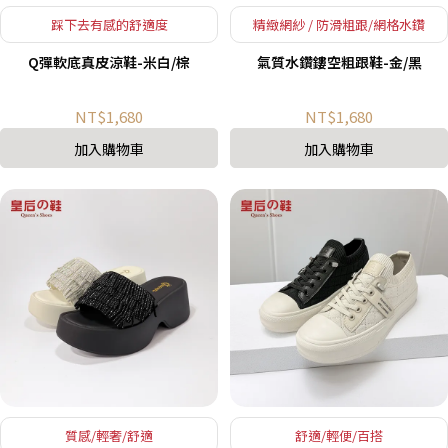
踩下去有感的舒適度
精緻網紗 / 防滑粗跟/網格水鑽
Q彈軟底真皮涼鞋-米白/棕
氣質水鑽鏤空粗跟鞋-金/黑
NT$1,680
NT$1,680
加入購物車
加入購物車
質感/輕奢/舒適
舒適/輕便/百搭