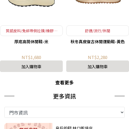
質感皮料/免綁帶側拉鍊/橡膠顆
舒適/流行/休閒
粒大底
厚底高筒休閒鞋-米
秋冬真皮復古休閒運動鞋-黃色
NT$1,680
NT$2,280
加入購物車
加入購物車
查看更多
更多資訊
皇后的鞋 林口昕境店