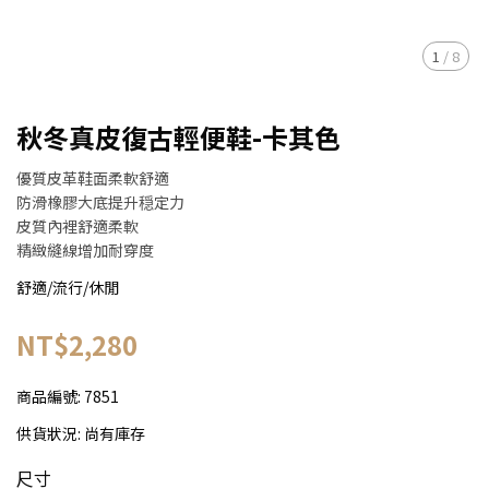
1
/
8
秋冬真皮復古輕便鞋-卡其色
優質皮革鞋面柔軟舒適
防滑橡膠大底提升穏定力
皮質內裡舒適柔軟
精緻縫線增加耐穿度
舒適/流行/休閒
NT$2,280
商品編號:
7851
供貨狀況:
尚有庫存
尺寸