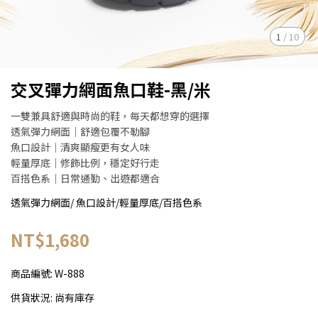
1
/
10
交叉彈力網面魚口鞋-黑/米
一雙兼具舒適與時尚的鞋，每天都想穿的選擇
透氣彈力網面｜舒適包覆不勒腳
魚口設計｜清爽顯瘦更有女人味
輕量厚底｜修飾比例，穩定好行走
百搭色系｜日常通勤、出遊都適合
透氣彈力網面/ 魚口設計/輕量厚底/百搭色系
NT$1,680
商品編號:
W-888
供貨狀況:
尚有庫存